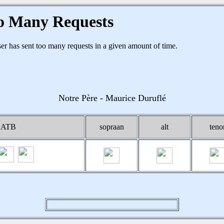
Notre Père - Maurice Duruflé
SATB
sopraan
alt
teno